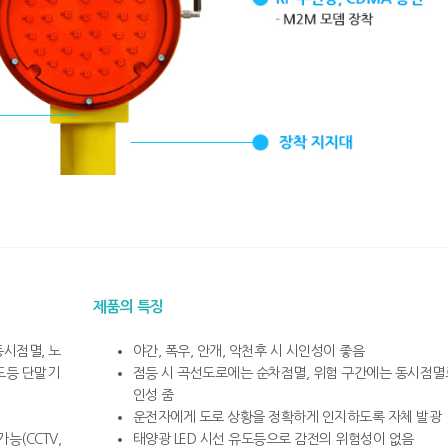
제품의 특징
동시점멸, 노
야간, 폭우, 안개, 악천후 시 시인성이 좋음
도등 단말기
점등 시 곡선도로에는 순차점멸, 위험 구간에는 동시점멸
인성 줌
운전자에게 도로 상황을 정확하게 인지하도록 자체 발광
능(CCTV,
태양광 LED 시선 유도등으로 감전의 위험성이 없음