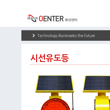
Technology illuminates the future
시선유도등