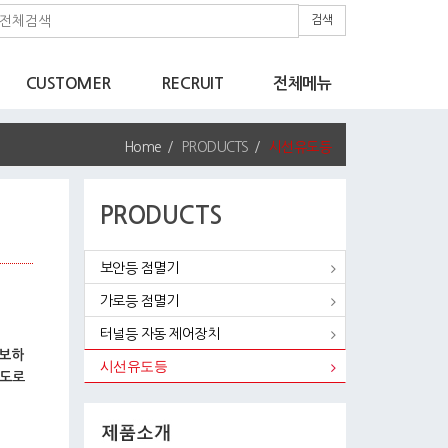
검색
CUSTOMER
RECRUIT
전체메뉴
Home
PRODUCTS
시선유도등
PRODUCTS
보안등 점멸기
가로등 점멸기
터널등 자동 제어장치
확보하
시선유도등
곡도로