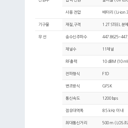
사용 전압
배터리 ( Li-ion 3
기구물
재질,구격
1.2T STEEL 
무 선
송수신주파수
447.8625~447
채널수
11채널
RF출력
10 dBM (10 m
전파형식
F1D
변조방식
GFSK
통신속도
1200 bps
점유대역폭
8.5 kHz 이내
최대통신거리
500 m ( LOS조