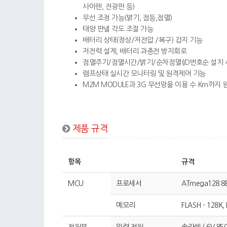
사이렌, 전광판 등)
무선 조정 가능(밝기, 점등,점멸)
태양 판넬 각도 조절 가능
배터리 상태(정상/저전압 /복구) 감지 기능
저전력 설계, 배터리 과충전 방지회로
점멸주기/점멸시간/밝기/순차점멸(ID번호순 설치 
램프상태 실시간 모니터링 및 원격제어 기능
M2M MODULE과 3G 무선망을 이용 수 Km까지 
제품 규격
항목
규격
MCU
프로세서
ATmega128 8Bi
메모리
FLASH - 128K,
전원부
입력 전원
솔라셀 ( 6V 850