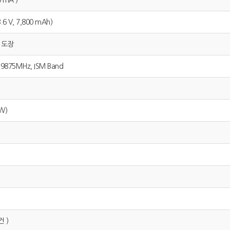
.6 V, 7,800 mAh)
분체도장
.9875MHz, ISM Band
W)
건 )