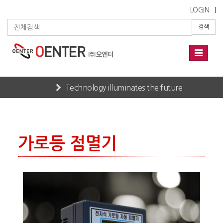
LOGIN
검색
Toggle
navigati
Technology illuminates the future
Home
PRODUCTS
가로등 점멸기
가로등 점멸기