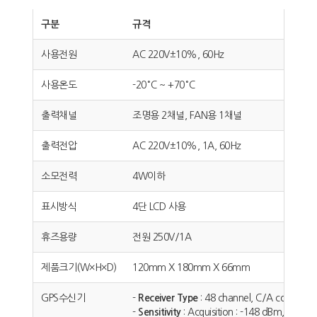
구분
규격
사용전원
AC 220V±10%, 60Hz
사용온도
-20°C ~ +70°C
출력채널
조명용 2채널, FAN용 1채널
출력전압
AC 220V±10%, 1A, 60Hz
소모전력
4W이하
표시방식
4단 LCD 사용
휴즈용량
전원 250V/1A
제품크기(W×H×D)
120mm X 180mm X 66mm
GPS수신기
-
Receiver Type
: 48 channel, C/A code, L1
-
Sensitivity
: Acquisition : -148 dBm, Tracki