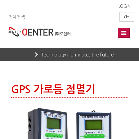
LOGIN
검색
Toggle
navigati
Technology illuminates the future
Home
PRODUCTS
가로등 점멸기
GPS 가로등 점멸기
GPS 가로등 점멸기